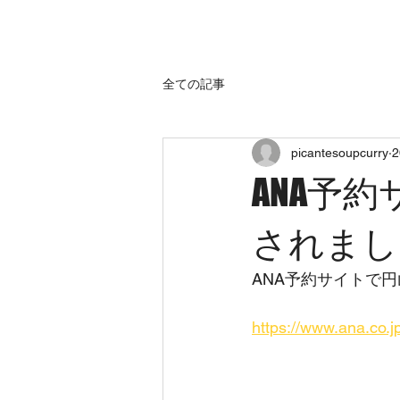
home
sh
全ての記事
picantesoupcurry
ANA予
されまし
ANA予約サイトで
https://www.ana.co.jp