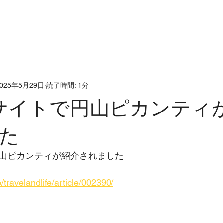
op
concept
topics
men
2025年5月29日
読了時間: 1分
約サイトで円山ピカンティ
た
円山ピカンティが紹介されました
/travelandlife/article/002390/