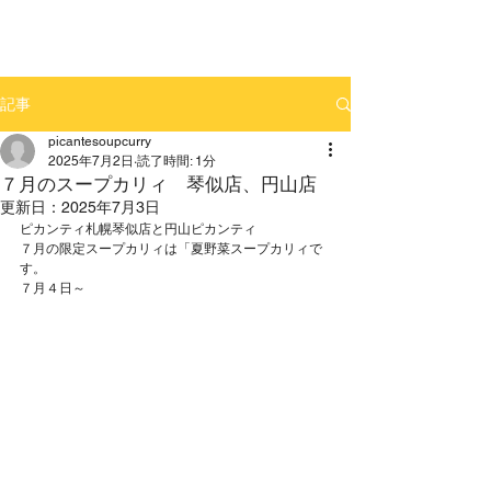
記事
picantesoupcurry
2025年7月2日
読了時間: 1分
７月のスープカリィ 琴似店、円山店
更新日：
2025年7月3日
ピカンティ札幌琴似店と円山ピカンティ
７月の限定スープカリィは「夏野菜スープカリィで
す。
７月４日～