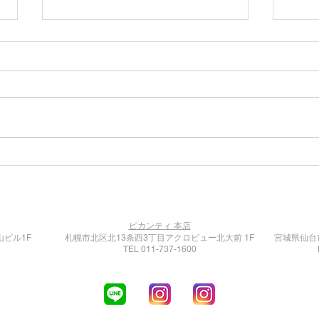
円山ピカンティ５周年祭「チ
期間
キンレッグ1200円」
似・
ピカンティ 本店
山ビル1F
札幌市北区北13条西3丁目アクロビュー北大前 1F
宮城県仙台市
TEL 011-737-1600
kotoni
maruyama