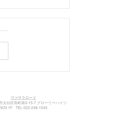
限定スープカリィ 琴
円山
ヴァサラロード
太白区長町南3-15-7 グローリーハイツ
NO3 1F TEL 022-248-1545