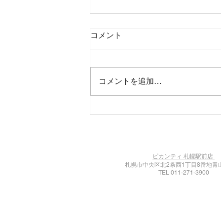
コメント
コメントを追加…
期間限定スープカリィ 琴似
店・円山店
ピカンティ 札幌駅前店
札幌市中央区北2条西1丁目8番地青
TEL 011-271-3900