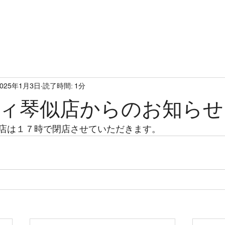
op
concept
topics
men
2025年1月3日
読了時間: 1分
ィ琴似店からのお知らせ
店は１７時で閉店させていただきます。