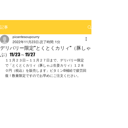
記事
picantesoupcurry
2022年11月23日
読了時間: 1分
デリバリー限定”とくとくカリィ”（豚しゃ
ぶ）11/23～11/27
１１月２３日～１１月２７日まで、デリバリー限定
で「とくとくカリィ（豚しゃぶ生姜カリィ）１２８
０円（税込）を販売します」ビタミンB補給で疲労回
復！数量限定ですのでお早めにご注文ください。