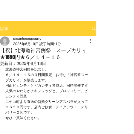
記事
picantesoupcurry
2025年6月10日
読了時間: 1分
【祝】北海道神宮例祭 スープカリィ
★1650円★６／１４～１６
更新日：
2025年6月13日
北海道神宮例祭を記念し、
６／１４～１６の３日間限定、お得な「神宮祭スー
プカリィ」を販売します。
円山ピカンティとピカンティ琴似店、同時開催です
人気のやわらかチキンレッグと、ブロッコリー、ピ
カンティ野菜
ニセコ町より直送の新鮮グリーンアスパラが入って
１６５０円です、店内ご飲食、テイクアウト、デリ
バリーＯＫです。
ぜひご賞味ください。